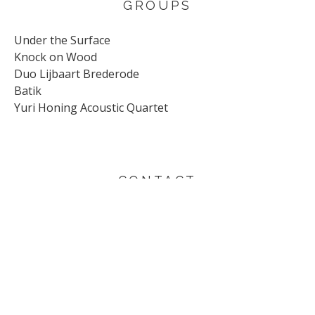
GROUPS
Under the Surface
Knock on Wood
Duo Lijbaart Brederode
Batik
Yuri Honing Acoustic Quartet
CONTACT
Joost Lijbaart / Jazz in Motion
+31654747838
email:
joostl@xs4all.nl